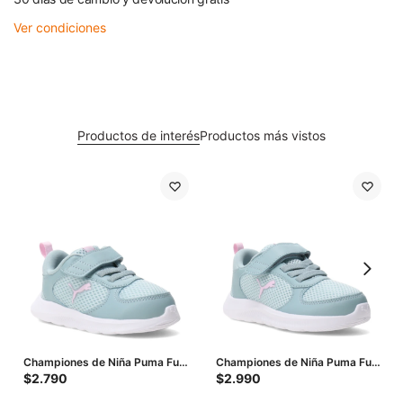
Ver condiciones
Productos de interés
Productos más vistos
Championes de Niña Puma Fun
Championes de Niña Puma Fun
Racer 2 Ac Inf - Verde - Lila
Racer 2 Ac Ps - Verde - Lila
$
2.790
$
2.990