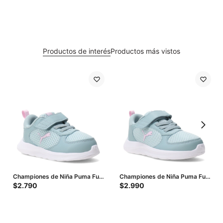
Productos de interés
Productos más vistos
Championes de Niña Puma Fun
Championes de Niña Puma Fun
Racer 2 Ac Inf - Verde - Lila
Racer 2 Ac Ps - Verde - Lila
$
2.790
$
2.990