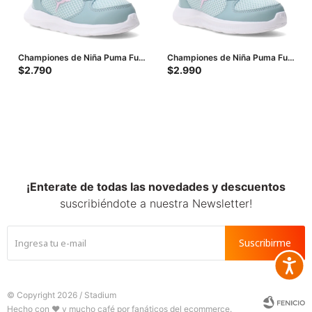
Championes de Niña Puma Fun
Championes de Niña Puma Fun
Racer 2 Ac Inf - Verde - Lila
Racer 2 Ac Ps - Verde - Lila
$
2.790
$
2.990
¡Enterate de todas las novedades y descuentos
suscribiéndote a nuestra Newsletter!
Suscribirme
Accesib







© Copyright 2026 / Stadium