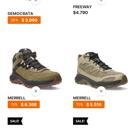
SALE
FREEWAY
$
4.790
DEMOCRATA
$
3.990
20
MERRELL
MERRELL
$
6.366
$
5.516
15
15