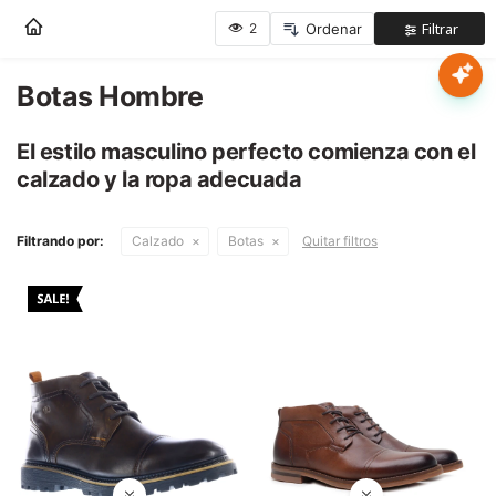
Nota:
este
sitio
web
Botas Hombre
Mujer
incluye
un
El estilo masculino perfecto comienza con el
sistema
Hombre
calzado y la ropa adecuada
de
accesibilidad.
Niños
Filtrando por:
Calzado
Botas
Quitar filtros
Accesorios
Marcas
Novedades