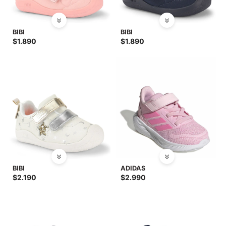
BIBI
BIBI
$
1.890
$
1.890
BIBI
ADIDAS
$
2.190
$
2.990