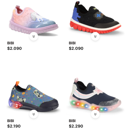
BIBI
BIBI
$
2.090
$
2.090
BIBI
BIBI
$
2.190
$
2.290