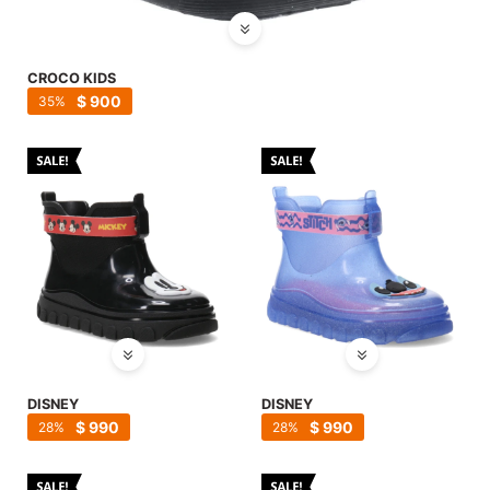
CROCO KIDS
$
900
35
DISNEY
DISNEY
$
990
$
990
28
28