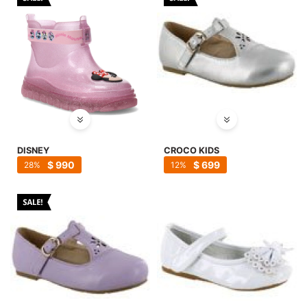
DISNEY
CROCO KIDS
$
990
$
699
28
12