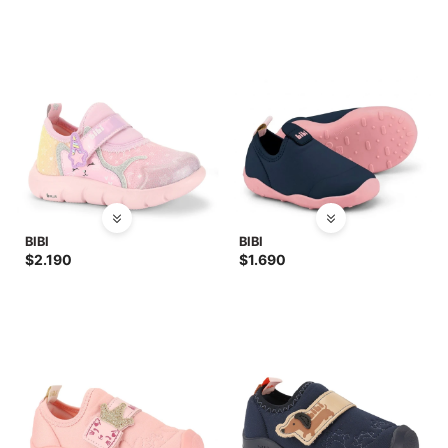
BIBI
BIBI
$
2.190
$
1.690