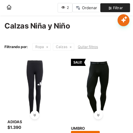
Nota:
este
sitio
web
Calzas Niña y Niño
Mujer
incluye
un
sistema
Hombre
Filtrando por:
Ropa
Calzas
Quitar filtros
de
accesibilidad.
Niños
Accesorios
Marcas
Novedades
ADIDAS
$
1.390
UMBRO