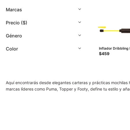
con
discapacidad
Marcas
visual
que
Precio
($)
están
usando
Género
un
lector
Color
Inflador Dribbling
de
Negro
$
459
pantalla;
Presione
Control-
F10
Aquí encontrarás desde elegantes carteras y prácticas mochilas 
para
marcas líderes como Puma, Topper y Footy, define tu estilo y aña
abrir
un
menú
de
accesibilidad.