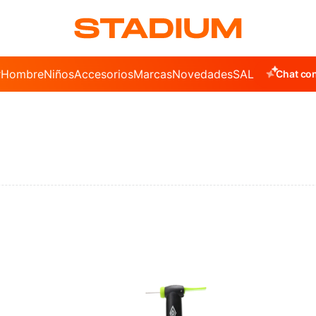
r
Hombre
Niños
Accesorios
Marcas
Novedades
SALE
Chat con