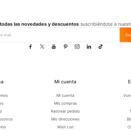
 todas las novedades y descuentos
suscribiéndote a nuest
Su







sa
Mi cuenta
E
omos
Mi cuenta
Vuel
es
Mis compras
o
Rastrear pedido
osotros
Mis direcciones
Bl
itio
Wish List
C