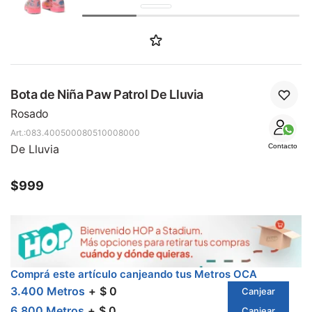
SALE
Bota de Niña Paw Patrol De Lluvia
Rosado
083.400500080510008000
De Lluvia
Contacto
$
999
Comprá este artículo canjeando tus Metros OCA
3.400 Metros
$ 0
Canjear
6.800 Metros
$ 0
Canjear