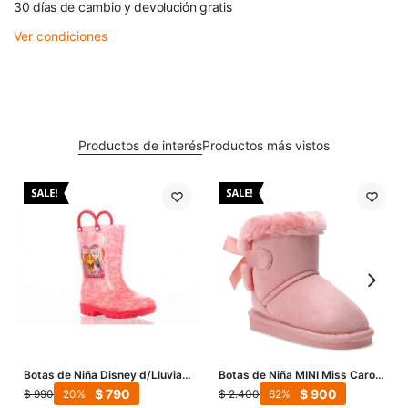
30 días de cambio y devolución gratis
Ver condiciones
Productos de interés
Productos más vistos
Botas de Niña Disney d/Lluvia
Botas de Niña MINI Miss Carol
Paw Patrol - Rosado
Teipi - Rosado
$
790
$
900
$
990
$
2.400
20
62