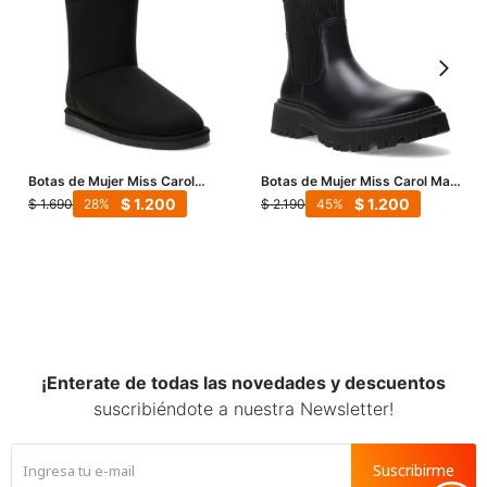
Botas de Mujer Miss Carol
Botas de Mujer Miss Carol Maia
YORK con simil piel - Negro
- Negro
$
1.200
$
1.200
$
1.690
$
2.190
28
45
¡Enterate de todas las novedades y descuentos
suscribiéndote a nuestra Newsletter!
Suscribirme