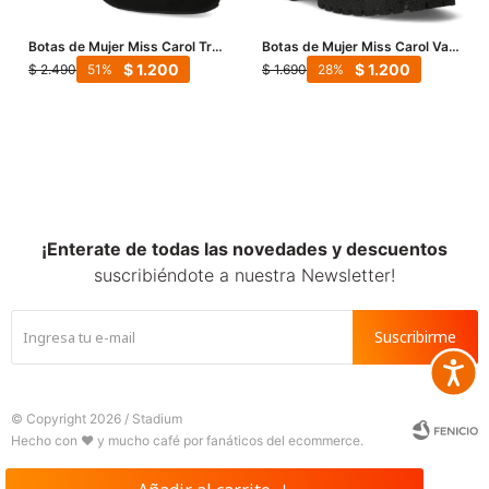
Botas de Mujer Miss Carol True
Botas de Mujer Miss Carol Vani
- Negro
De Lluvia - Negro
$
1.200
$
1.200
$
2.490
$
1.690
51
28
¡Enterate de todas las novedades y descuentos
suscribiéndote a nuestra Newsletter!
Suscribirme
Accesib







© Copyright 2026 / Stadium