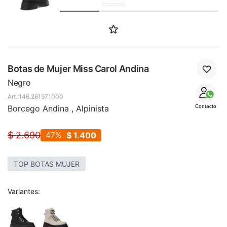
SALE
Botas de Mujer Miss Carol Andina
Negro
146.261971000
Borcego Andina , Alpinista
Contacto
$
2.690
47
$
1.400
TOP BOTAS MUJER
Variantes: