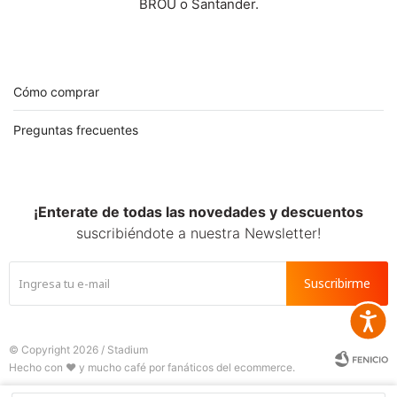
SALE
BROU o Santander.
Cómo comprar
Preguntas frecuentes
¡Enterate de todas las novedades y descuentos
suscribiéndote a nuestra Newsletter!
Suscribirme
Accesib
© Copyright 2026 / Stadium






