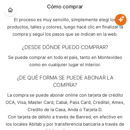
Nota:
Cómo comprar
este
sitio
El proceso es muy sencillo, simplemente elegí los
web
Mujer
productos, talles y colores, luego hacé clic en finalizar la
incluye
compra y seguí los pasos que se indican en la web.
un
sistema
Hombre
¿DESDE DÓNDE PUEDO COMPRAR?
de
accesibilidad.
Se puede comprar en todo el país, tanto en Montevideo
Niños
como en cualquier lugar el interior.
¿DE QUÉ FORMA SE PUEDE ABONAR LA
Accesorios
COMPRA?
La compra se puede abonar online con tarjeta de crédito
Marcas
OCA, Visa, Master Card, Cabal, Pass Card, Creditel, Amex,
Credito de la Casa, Anda o Tarjeta D.
Novedades
Con tarjeta de débito a través de Banred, en efectivo en
los locales Abitab y por transferencia bancaria a través de