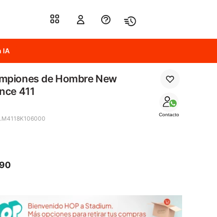
 IA
mpiones de Hombre New
nce 411
Contacto
4.M4118K106000
390