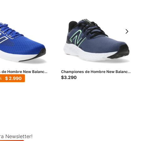
 de Hombre New Balance
Championes de Hombre New Balance
 - Blanco
Running Course 411 V3 - Azul - Negro
$
3.290
$
2.990
- Amarillo Lima
ra Newsletter!