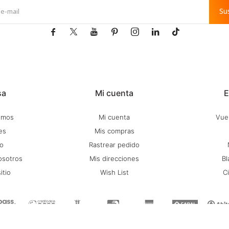
Su







sa
Mi cuenta
E
omos
Mi cuenta
Vuel
es
Mis compras
o
Rastrear pedido
osotros
Mis direcciones
Bl
itio
Wish List
C