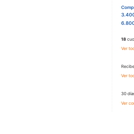
Compr
3.40
6.80
18
cuo
Ver to
Recibe
Ver to
30 día
Ver co