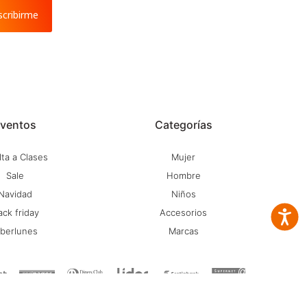
scribirme
ventos
Categorías
ta a Clases
Mujer
Sale
Hombre
Navidad
Niños
ack friday
Accesorios
Accesib
iberlunes
Marcas