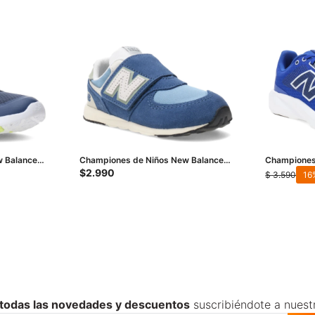
 Balance
Championes de Niños New Balance
Championes
574 Infantil - Azul - Celeste
CRES - Azul
$
2.990
$
3.590
16
 todas las novedades y descuentos
suscribiéndote a nuest