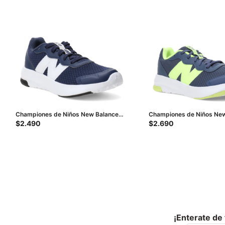
Championes de Niños New Balance
Championes de Niños New
578 - Azul - Blanco
578 - Azul - Amarillo Fluo
$
2.490
$
2.690
¡Enterate de