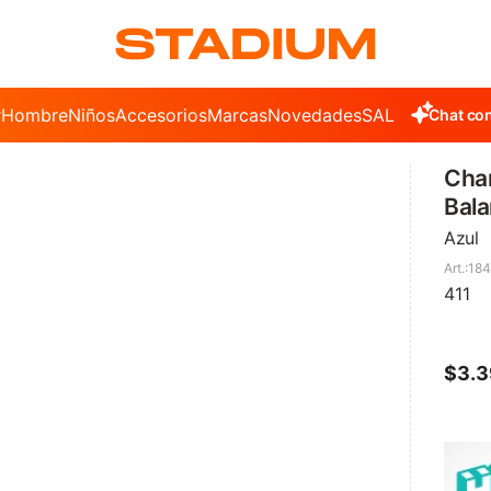
r
Hombre
Niños
Accesorios
Marcas
Novedades
SALE
Chat con
Cha
Bala
Azul
18
411
$
3.