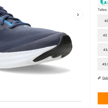
Talles:
4
42
43
45.
Guí