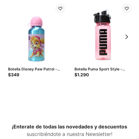
Botella Disney Paw Patrol -
Botella Puma Sport Style -
Turquesa - Rosado
Rosado - Negro
$
349
$
1.290
¡Enterate de todas las novedades y descuentos
suscribiéndote a nuestra Newsletter!