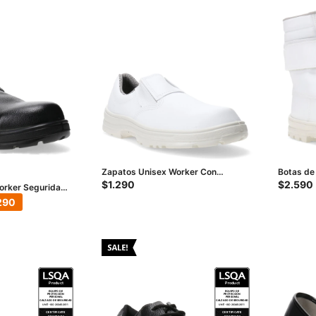
Zapatos Unisex Worker Con
Botas de
Puntera Composite - Blanco
- Blanco
$
1.290
$
2.590
orker Seguridad
o
290