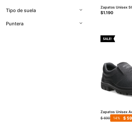
Zapatos Unisex 
Tipo de suela
antideslizante - B
$
1.190
Puntera
Zapatos Unisex A
Puntera - Negro
$
5
$
690
14