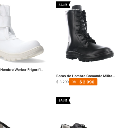
 Hombre Worker Frigorífica
Botas de Hombre Comando Militar -
Negro
$
2.990
$
3.290
9