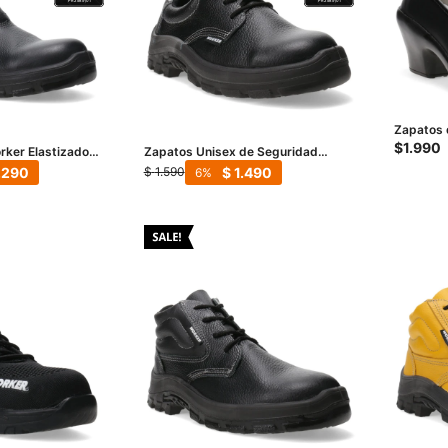
Zapatos 
Ocupacio
$
1.990
rker Elastizado
Zapatos Unisex de Seguridad
site - Negro
Worker Composite - Negro
.290
$
1.490
$
1.590
6