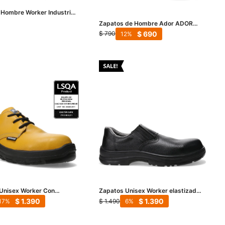
 Hombre Worker Industrial
era Acero - Negro
Zapatos de Hombre Ador ADOR
Con Puntera - Negro
$
690
$
790
12
Unisex Worker Con
Zapatos Unisex Worker elastizado
Composite - Amarillo
Antiestatico composite - Negro
$
1.390
$
1.390
$
1.490
17
6