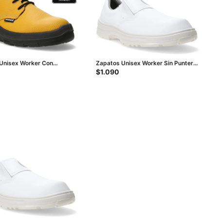
Unisex Worker Con
Zapatos Unisex Worker Sin Puntera
de Acero - Amarillo
- Blanco
$
1.090