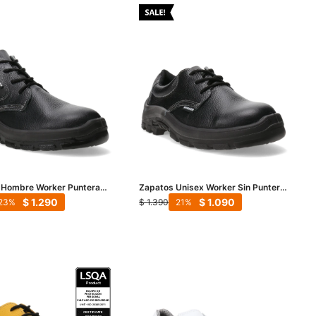
 Hombre Worker Puntera
Zapatos Unisex Worker Sin Puntera
 - Negro
- Negro
$
1.290
$
1.090
$
1.390
23
21