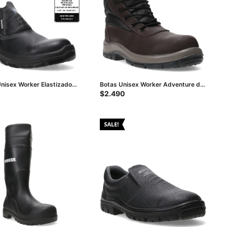
Unisex Worker Elastizado
Botas Unisex Worker Adventure de
Composite - Negro
Seguridad - Marrón
$
2.490