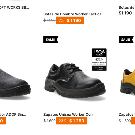
SOFT WORKS BB
Botas de
lanco
con punt
$
1.190
Botas de Hombre Worker Lactica
con Puntera de Acero - Blanco
$
1.190
$
1.290
7
dor ADOR Sin
Zapatos Unisex Worker Con
Zapatos 
Puntera Composite - Negro
Puntera 
90
$
1.290
$
1.690
$
1.690
23