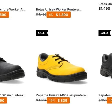
Botas Un
Composit
$
1.490
mbre Worker Air
Botas Unisex Worker Puntera
Composite - Negro
.590
$
1.390
$
1.490
6
OR sin puntera -
Zapatos Unisex ADOR sin puntera -
Zapatos 
Amarillo
90
$
839
$
1.004
$
950
16
1