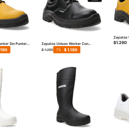
Zapatos 
Puntera 
$
1.290
rker Sin Puntera
Zapatos Unisex Worker Con
Puntera de Acero - Negro
.190
$
1.190
$
1.290
7