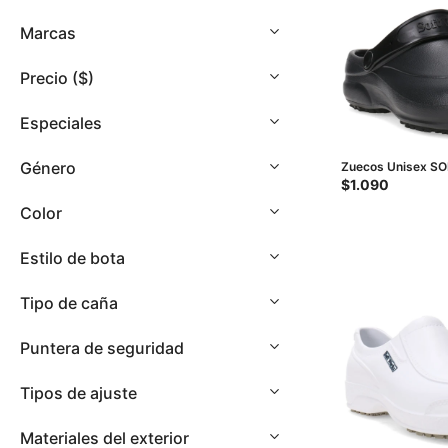
con
discapacidad
Marcas
visual
que
Precio
($)
están
usando
Especiales
un
lector
Género
Zuecos Unisex S
de
antideslizante - N
$
1.090
pantalla;
Color
Presione
Control-
Estilo de bota
F10
para
Tipo de caña
abrir
un
Puntera de seguridad
menú
de
Tipos de ajuste
accesibilidad.
Materiales del exterior