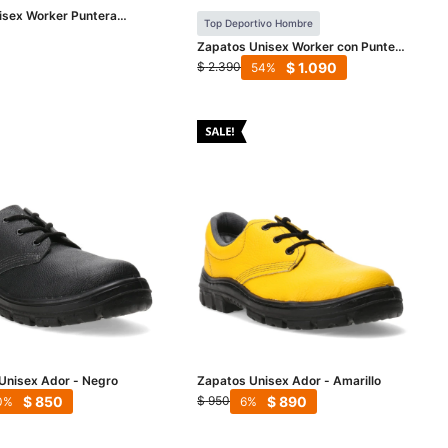
isex Worker Puntera
Top Deportivo Hombre
e - Amarillo
Zapatos Unisex Worker con Puntera
Plastica - Negro
$
1.090
$
2.390
54
Unisex Ador - Negro
Zapatos Unisex Ador - Amarillo
$
850
$
890
$
950
0
6