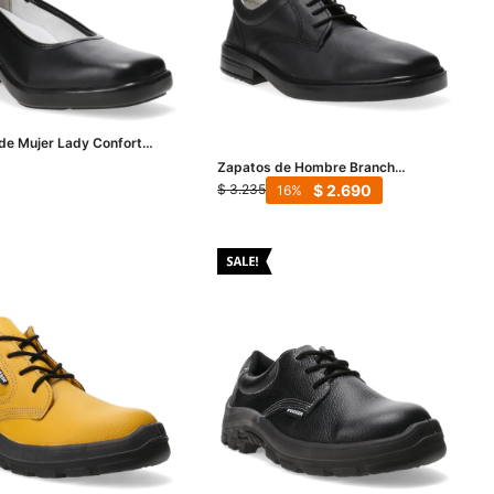
de Mujer Lady Confort
nal - Negro
Zapatos de Hombre Branch
Ocupacional - Negro
$
2.690
$
3.235
16