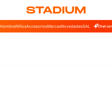
r
Hombre
Niños
Accesorios
Marcas
Novedades
SALE
Chat con