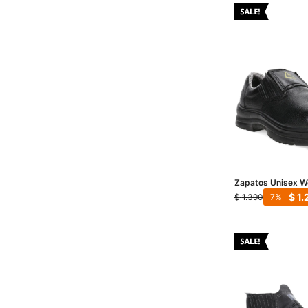
Zapatos Unisex W
Dielectrico - Negr
$
1.
$
1.390
7