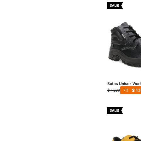
Botas Unisex Work
Negro
$
1.
$
1.290
7