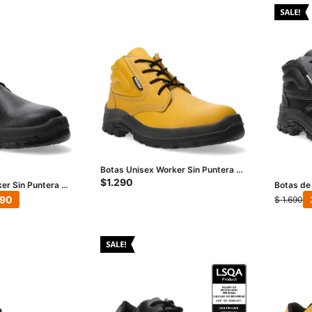
Botas Unisex Worker Sin Puntera -
Amarillo
$
1.290
er Sin Puntera -
Botas de
de Acero
190
$
1.690