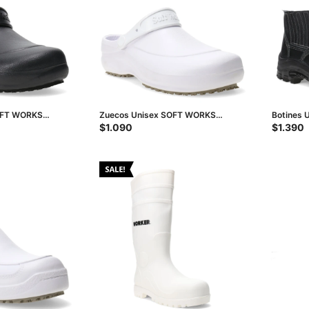
OFT WORKS
Zuecos Unisex SOFT WORKS
Botines 
egro
antideslizante - Blanco
Puntera 
$
1.090
$
1.390