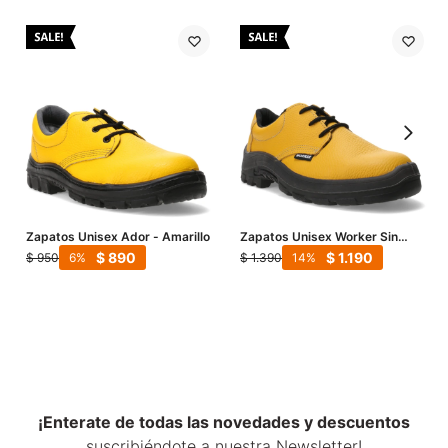
Zapatos Unisex Ador - Amarillo
Zapatos Unisex Worker Sin
Puntera - Amarillo
$
890
$
1.190
$
950
$
1.390
6
14
¡Enterate de todas las novedades y descuentos
suscribiéndote a nuestra Newsletter!