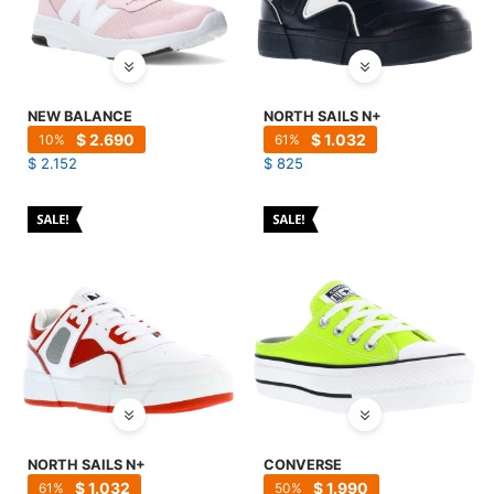
NEW BALANCE
NORTH SAILS N+
$
2.690
$
1.032
10
61
$
2.152
$
825
NORTH SAILS N+
CONVERSE
$
1.032
$
1.990
61
50