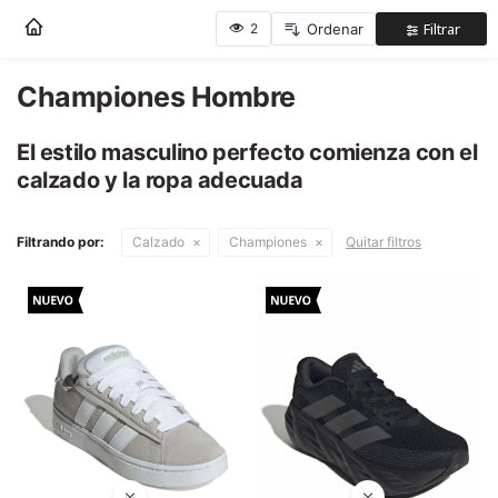
Nota:
este
sitio
web
Championes Hombre
Mujer
incluye
un
El estilo masculino perfecto comienza con el
sistema
Hombre
calzado y la ropa adecuada
de
accesibilidad.
Niños
Filtrando por:
Calzado
Championes
Quitar filtros
Accesorios
Marcas
Novedades