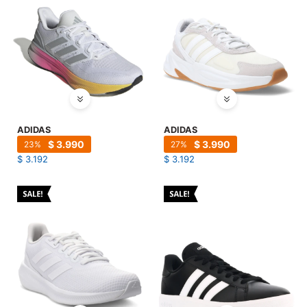
ADIDAS
ADIDAS
$
3.990
$
3.990
23
27
$
3.192
$
3.192