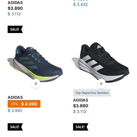
ADIDAS
$
3.432
$
3.890
$
3.112
Top Deportivo Hombre
ADIDAS
ADIDAS
$
4.990
28
$
3.890
$
3.992
$
3.112