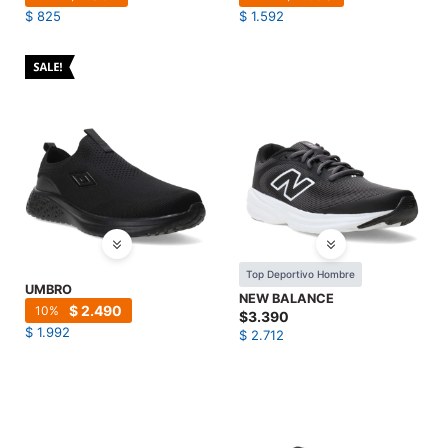
$
825
$
1.592
Top Deportivo Hombre
UMBRO
NEW BALANCE
$
2.490
10
$
3.390
$
1.992
$
2.712