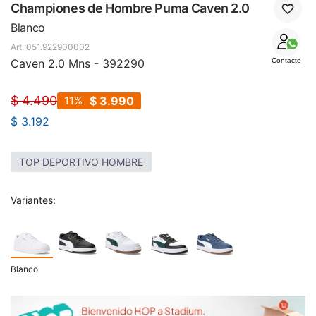
SALE
Championes de Hombre Puma Caven 2.0
Blanco
051.922900002
Caven 2.0 Mns - 392290
Contacto
$
4.490
11
$
3.990
$
3.192
TOP DEPORTIVO HOMBRE
Variantes:
Blanco