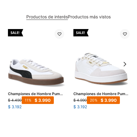
Productos de interés
Productos más vistos
Championes de Hombre Puma
Championes de Hombre Puma
Club II Era - Blanco - Gris -
Court Classic Lux SD - Blanco -
$
3.990
$
3.990
$
4.490
$
4.990
11
20
Negro
Gris - Dorado
$
3.192
$
3.192