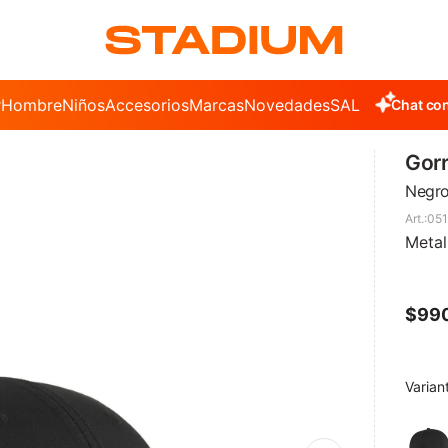
r
Hombre
Niños
Accesorios
Marcas
Novedades
SALE
Chat con
Gorr
Negr
051
Metal
$
99
Varian