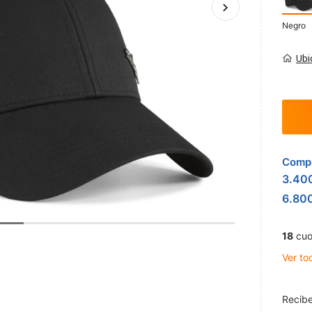
Negro
Ubi
Compr
3.40
6.80
18
cuo
Ver to
Recibe