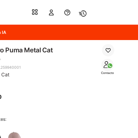
 IA
o Puma Metal Cat
o
.259940001
Contacto
 Cat
0
tes: