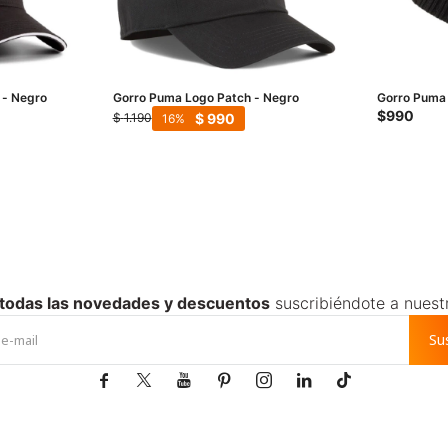
 - Negro
Gorro Puma Logo Patch - Negro
Gorro Puma 
$
990
$
990
$
1.190
16
 todas las novedades y descuentos
suscribiéndote a nuest
Su






