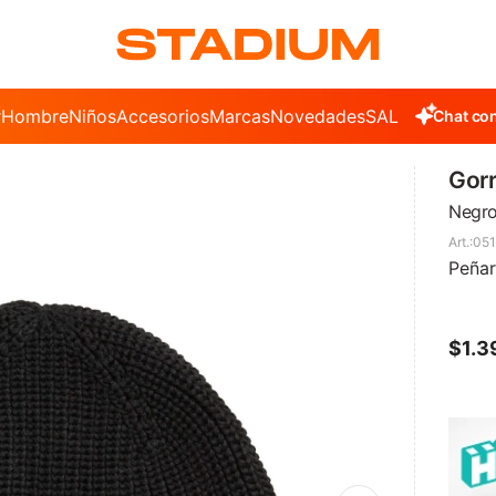
r
Hombre
Niños
Accesorios
Marcas
Novedades
SALE
Chat con
Gor
Negr
051
Peñar
$
1.3