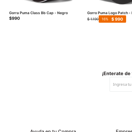
Gorra Puma Class Bb Cap - Negro
Gorro Puma Logo Patch -
$
990
$
990
$
1.190
16
¡Enterate de
Ayuda en tu Compra
Empre