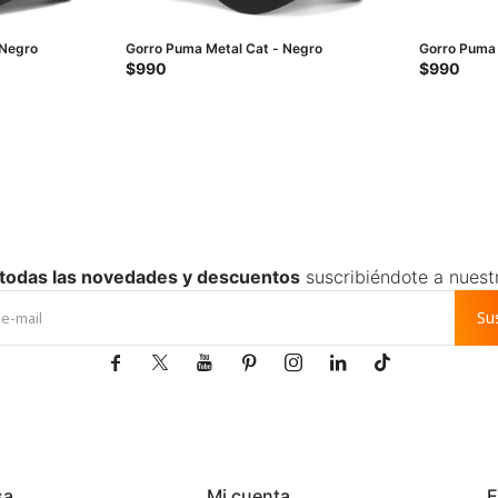
 Negro
Gorro Puma Metal Cat - Negro
Gorro Puma 
$
990
$
990
 todas las novedades y descuentos
suscribiéndote a nuest
Su







sa
Mi cuenta
E