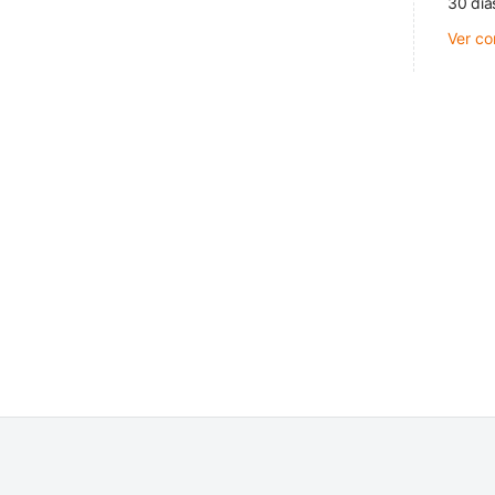
30 día
Ver co