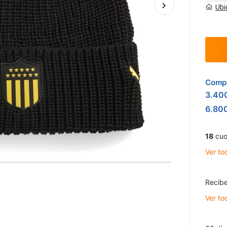
Ubi
Compr
3.40
6.80
18
cuo
Ver to
Recibe
Ver to