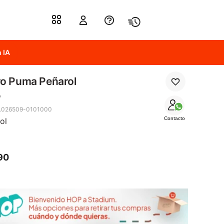
 IA
ro Puma Peñarol
o
.026509-0101000
Contacto
ol
90