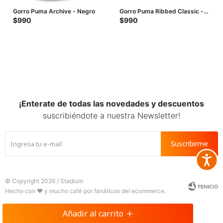
Gorro Puma Archive - Negro
Gorro Puma Ribbed Classic -
Negro
$
990
$
990
¡Enterate de todas las novedades y descuentos
suscribiéndote a nuestra Newsletter!
Suscribirme
Accesib







© Copyright 2026 / Stadium
Añadir al carrito