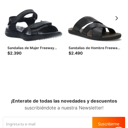
Sandalias de Mujer Freeway
Sandalias de Hombre Freeway
Casual c/Velcro - Negro
Canastra Casual - Negro
$
2.390
$
2.490
(Cuero Graso)
¡Enterate de todas las novedades y descuentos
suscribiéndote a nuestra Newsletter!
Suscribirme