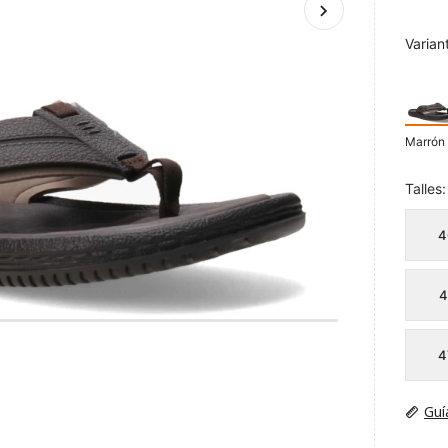
Varian
Marrón 
Talles:
4
4
4
Guí