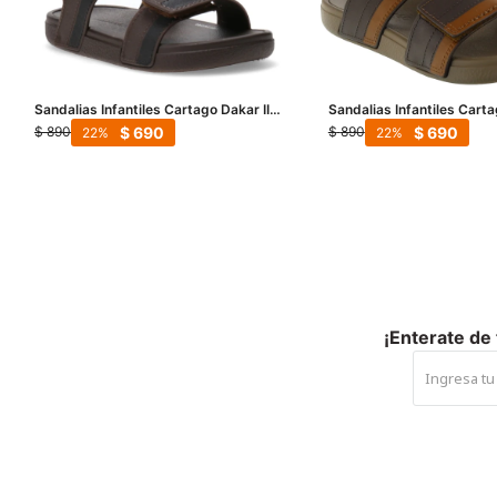
Sandalias Infantiles Cartago Dakar II
Sandalias Infantiles Cart
Sand Baby - Marrón - Negro
Sand Inf - Marrón
$
690
$
690
$
890
$
890
22
22
¡Enterate de