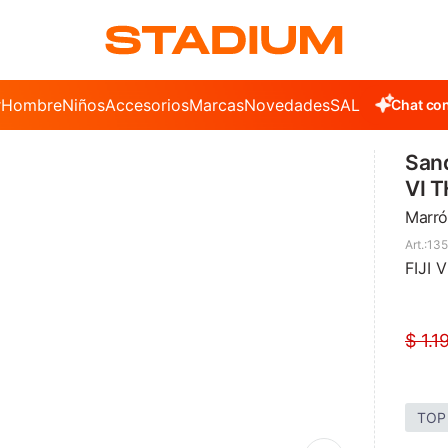
r
Hombre
Niños
Accesorios
Marcas
Novedades
SALE
Chat con
Sand
VI 
Marró
135
FIJI 
$
1.1
TOP