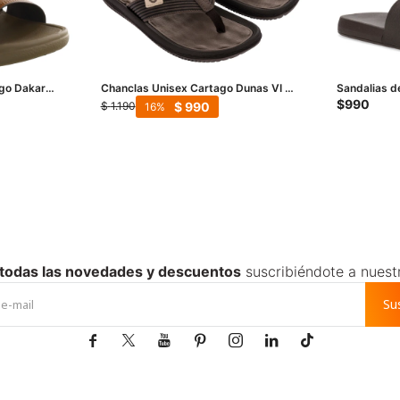
ago Dakar
Chanclas Unisex Cartago Dunas VI AD
Sandalias d
- Marrón
- Marrón - 
$
990
$
990
$
1.190
16
 todas las novedades y descuentos
suscribiéndote a nuest
Su






