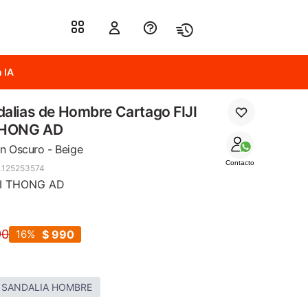
 IA
alias de Hombre Cartago FIJI
THONG AD
n Oscuro - Beige
Contacto
.125253574
VI THONG AD
90
16
$
990
 SANDALIA HOMBRE