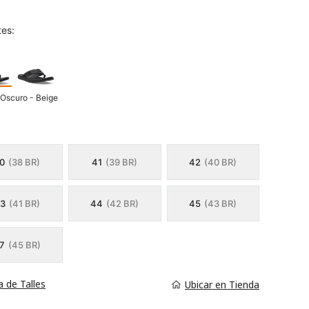
tes:
Oscuro - Beige
0
(38 BR)
41
(39 BR)
42
(40 BR)
3
(41 BR)
44
(42 BR)
45
(43 BR)
7
(45 BR)
a de Talles
Ubicar en Tienda