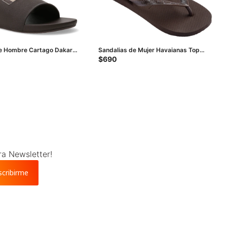
e Hombre Cartago Dakar II
Sandalias de Mujer Havaianas Top
Beige
Tiras - Marrón Café
$
690
ra Newsletter!
scribirme