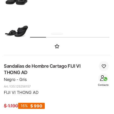
SALE
Sandalias de Hombre Cartago FIJI VI
THONG AD
Negro - Gris
Contacto
135.125256157
FIJI VI THONG AD
$
1.190
16
$
990