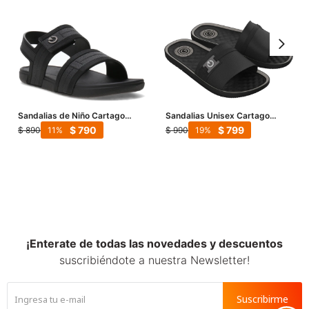
Sandalias de Niño Cartago
Sandalias Unisex Cartago
Atlanta Sand - Negro
Arizona - Negro - Gris
$
790
$
799
$
890
$
990
11
19
¡Enterate de todas las novedades y descuentos
suscribiéndote a nuestra Newsletter!
Suscribirme