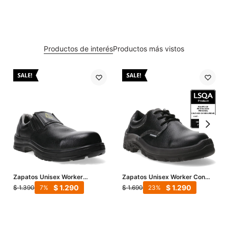
Productos de interés
Productos más vistos
Zapatos Unisex Worker
Zapatos Unisex Worker Con
Seguridad Dielectrico - Negro
Puntera Composite - Negro
$
1.290
$
1.290
$
1.390
$
1.690
7
23