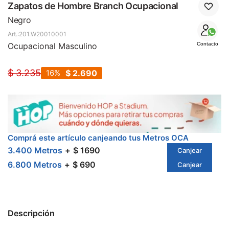
SALE
Zapatos de Hombre Branch Ocupacional
Negro
201.W20010001
Ocupacional Masculino
Contacto
$
3.235
16
$
2.690
Comprá este artículo canjeando tus Metros OCA
3.400 Metros
$ 1690
Canjear
6.800 Metros
$ 690
Canjear
Descripción