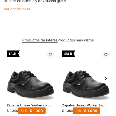
30 días de cambio y devolución gratis
Ver condiciones
Productos de interés
Productos más vistos
Zapatos Unisex Worker con
Zapatos Unisex Worker Sin
Puntera Plastica - Negro
Puntera - Negro
$
1.090
$
1.090
$
2.390
$
1.390
54
21