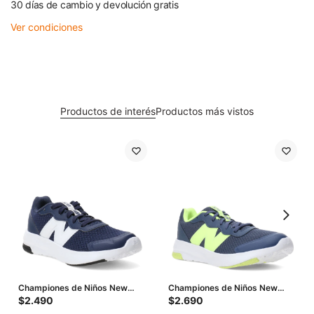
30 días de cambio y devolución gratis
Ver condiciones
Productos de interés
Productos más vistos
Championes de Niños New
Championes de Niños New
Balance 578 - Azul - Blanco
Balance 578 - Azul - Amarillo
$
2.490
$
2.690
Fluo