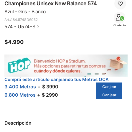
SALE
Championes Unisex New Balance 574
Azul - Gris - Blanco
184.574SD6052
574 - U574ESD
Contacto
$
4.990
Comprá este artículo canjeando tus Metros OCA
3.400 Metros
$ 3990
Canjear
6.800 Metros
$ 2990
Canjear
Descripción