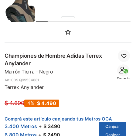
Championes de Hombre Adidas Terrex
Anylander
Marrón Tierra - Negro
Contacto
009.Q99534881
Terrex Anylander
$
4.690
4
$
4.490
Comprá este artículo canjeando tus Metros OCA
3.400 Metros
$ 3490
Canjear
6.800 Metros
$ 2490
Canjear