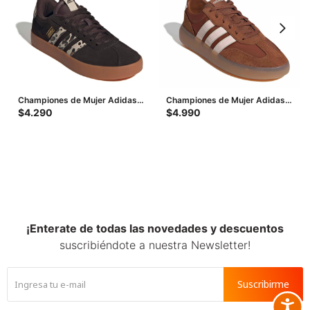
Championes de Mujer Adidas
Championes de Mujer Adidas
Vl Court 3.0 - Marrón - Animal
Barreda Decode - Marrón -
$
4.290
$
4.990
Print
Rosado
¡Enterate de todas las novedades y descuentos
suscribiéndote a nuestra Newsletter!
Suscribirme
Accesib