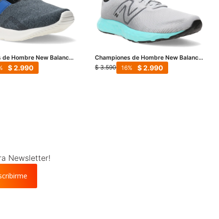
 de Hombre New Balance
Championes de Hombre New Balance
is - Negro - Azul
420 V3 - Gris- Negro - Verde Agua
$
2.990
$
2.990
$
3.590
16
ra Newsletter!
scribirme