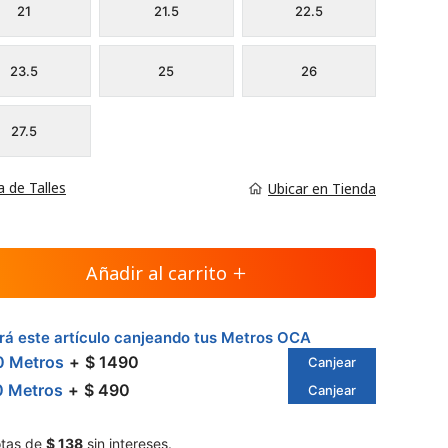
21
21.5
22.5
23.5
25
26
27.5
a de Talles
Ubicar en Tienda
Añadir al carrito
á este artículo canjeando tus Metros OCA
0 Metros
$ 1490
Canjear
0 Metros
$ 490
Canjear
tas de
$ 138
sin intereses.