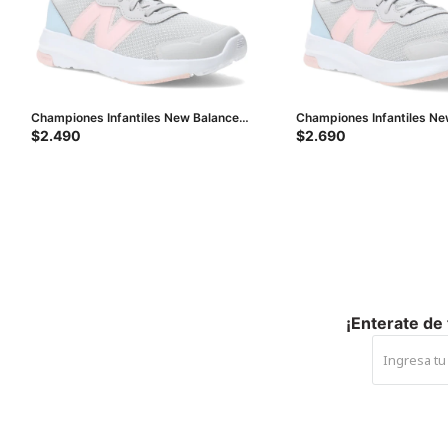
Championes Infantiles New Balance
Championes Infantiles Ne
Perfomance - Gris - Rosado - Celeste
Perfomance Junior - Gris 
$
2.490
$
2.690
Celeste
¡Enterate de