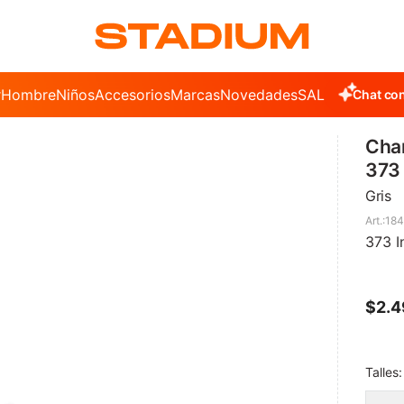
r
Hombre
Niños
Accesorios
Marcas
Novedades
SALE
Chat con
Cha
373 
Gris
184
373 I
$
2.
Talles: