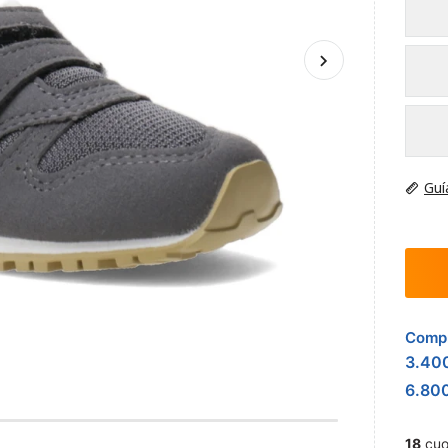
Guí
Compr
3.40
6.80
18
cuo