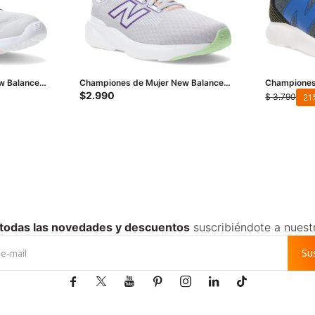
w Balance
Championes de Mujer New Balance
Championes
- Rosado -
Running Course 413 V3 - Gris - Blanco
430 V3 - Gr
$
2.990
$
3.790
21
- Violeta
 todas las novedades y descuentos
suscribiéndote a nuest
Su






