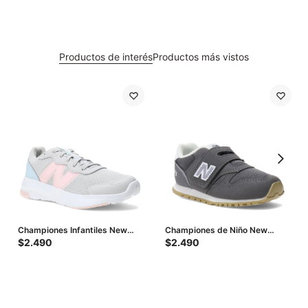
Productos de interés
Productos más vistos
Championes Infantiles New
Championes de Niño New
Balance Perfomance - Gris -
Balance 373 Infant - Gris
$
2.490
$
2.490
Rosado - Celeste