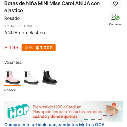
SALE
Botas de Niña MINI Miss Carol ANIJA con
elastico
Rosado
Contacto
145.253118000
ANIJA con elastico
$
1.990
49
$
1.000
Variantes:
Rosado
Comprá este artículo canjeando tus Metros OCA