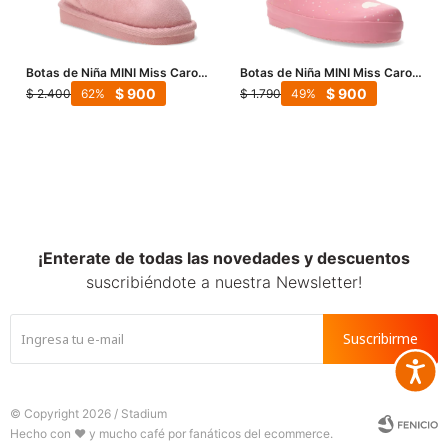
Botas de Niña MINI Miss Carol
Botas de Niña MINI Miss Carol
Teipi - Rosado
SHEPP de lluvia con dibujos -
$
900
$
900
$
2.400
$
1.790
62
49
Rosado
¡Enterate de todas las novedades y descuentos
suscribiéndote a nuestra Newsletter!
Suscribirme
Accesib







© Copyright 2026 / Stadium