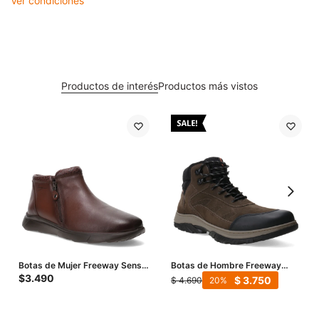
Ver condiciones
Productos de interés
Productos más vistos
Botas de Mujer Freeway Sensi
Botas de Hombre Freeway
- Marrón
Casual Terra - Marrón (Nobuk)
$
3.490
$
3.750
$
4.690
20