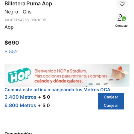
SALE
Billetera Puma Aop
Negro - Gris
051.54758-0501005
Aop
Contacto
$
690
$
552
Comprá este artículo canjeando tus Metros OCA
3.400 Metros
$ 0
Canjear
6.800 Metros
$ 0
Canjear
Descripción