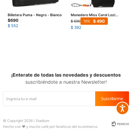
Billetera Puma - Negro - Blanco
Monedero Miss Carol Lozi
Estampa Smile - Negro
$
690
$
490
$
590
16
$
552
$
392
¡Enterate de todas las novedades y descuentos
suscribiéndote a nuestra Newsletter!
Suscribirme
Accesib







© Copyright 2026 / Stadium