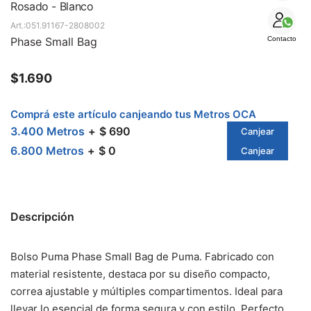
SALE
Rosado - Blanco
051.91167-2808002
Phase Small Bag
Contacto
$
1.690
Comprá este artículo canjeando tus Metros OCA
3.400 Metros
$ 690
Canjear
6.800 Metros
$ 0
Canjear
Descripción
Bolso Puma Phase Small Bag de Puma. Fabricado con
material resistente, destaca por su diseño compacto,
correa ajustable y múltiples compartimentos. Ideal para
llevar lo esencial de forma segura y con estilo. Perfecto