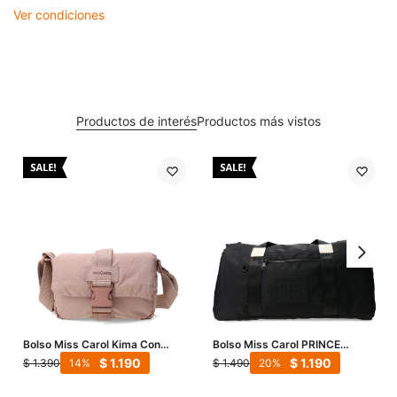
Ver condiciones
Productos de interés
Productos más vistos
Bolso Miss Carol Kima Con
Bolso Miss Carol PRINCE
Logo - Beige
grande - Negro
$
1.190
$
1.190
$
1.390
$
1.490
14
20