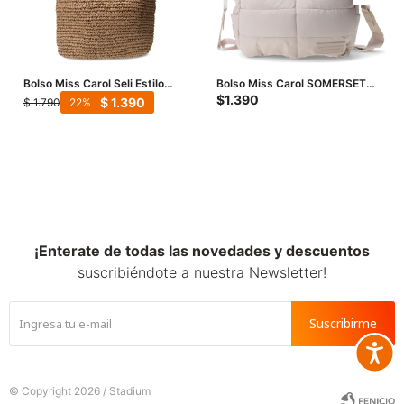
Bolso Miss Carol Seli Estilo
Bolso Miss Carol SOMERSET
Yute - Beige
capitoneado - Nude
$
1.390
$
1.390
$
1.790
22
¡Enterate de todas las novedades y descuentos
suscribiéndote a nuestra Newsletter!
Suscribirme
Accesib







© Copyright 2026 / Stadium