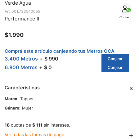
SALE
Verde Agua
001.733540055
Performance II
Contacto
$
1.990
Comprá este artículo canjeando tus Metros OCA
3.400 Metros
$ 990
Canjear
6.800 Metros
$ 0
Canjear
Características
Marca
Topper
Género
Mujer
18
cuotas de
$ 111
sin intereses.
Ver todas las formas de pago