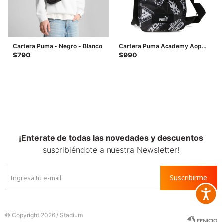
Cartera Puma - Negro - Blanco
Cartera Puma Academy Aop
Portable - Negro - Blanco
$
790
$
990
¡Enterate de todas las novedades y descuentos
suscribiéndote a nuestra Newsletter!
Suscribirme
Accesib







© Copyright 2026 / Stadium