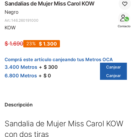
SALE
Sandalias de Mujer Miss Carol KOW
Negro
146.260191000
KOW
Contacto
$
1.690
23
$
1.300
Comprá este artículo canjeando tus Metros OCA
3.400 Metros
$ 300
Canjear
6.800 Metros
$ 0
Canjear
Descripción
Sandalia de Mujer Miss Carol KOW
con dos tiras