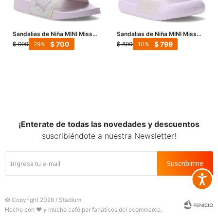
Sandalias de Niña MINI Miss
Sandalias de Niña MINI Miss
Carol Texi Con Palabra Love -
Carol Vibes De Banda - Lila
$
700
$
799
$
990
$
890
29
10
Lila
¡Enterate de todas las novedades y descuentos
suscribiéndote a nuestra Newsletter!
Suscribirme
Accesib







© Copyright 2026 / Stadium