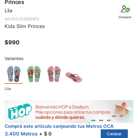
SALE
Princes
Lila
Contacto
012.233283875
Kids Slim Princes
$
990
Variantes:
Lila
Comprá este artículo canjeando tus Metros OCA
3.400 Metros
$ 0
Canjear