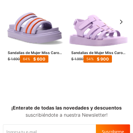
Sandalias de Mujer Miss Carol
Sandalias de Mujer Miss Carol
FECHU - Lila
Orense - Lila
$
600
$
900
$
1.690
$
1.990
64
54
¡Enterate de todas las novedades y descuentos
suscribiéndote a nuestra Newsletter!
Suscribirme