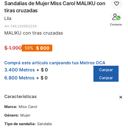
SALE
Sandalias de Mujer Miss Carol MALIKU con
tiras cruzadas
Lila
Contacto
146.230653234
MALIKU con tiras cruzadas
$
1.990
59
$
800
Comprá este artículo canjeando tus Metros OCA
3.400 Metros
$ 0
Canjear
6.800 Metros
$ 0
Canjear
Características
Marca
Miss Carol
Género
Mujer
Tipo de sandalia
Sandalia