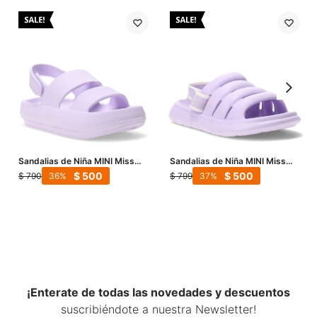
Sandalias de Niña MINI Miss
Sandalias de Niña MINI Miss
Carol DALLAS de goma - Lila
Carol Piccadilly - Lila
$
500
$
500
$
790
$
799
36
37
¡Enterate de todas las novedades y descuentos
suscribiéndote a nuestra Newsletter!