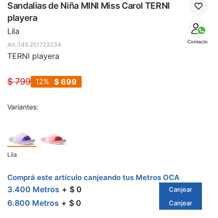
SALE
Sandalias de Niña MINI Miss Carol TERNI
playera
Lila
Contacto
145.251723234
TERNI playera
$
799
12
$
699
Variantes:
Lila
Comprá este artículo canjeando tus Metros OCA
3.400 Metros
$ 0
Canjear
6.800 Metros
$ 0
Canjear