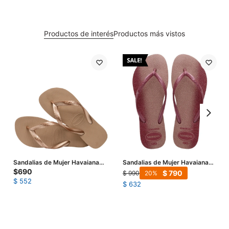
Productos de interés
Productos más vistos
Sandalias de Mujer Havaianas
Sandalias de Mujer Havaianas
Top Tiras - Rosa - Dorado
Slim Gloss - Rosado
$
690
$
790
$
990
20
$
552
$
632