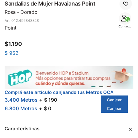
SALE
Sandalias de Mujer Havaianas Point
Rosa - Dorado
012.495848828
Point
Contacto
$
1.190
$
952
Comprá este artículo canjeando tus Metros OCA
3.400 Metros
$ 190
Canjear
6.800 Metros
$ 0
Canjear
Características