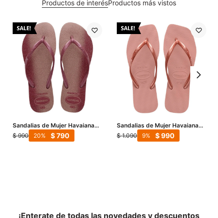
Productos de interés
Productos más vistos
Sandalias de Mujer Havaianas
Sandalias de Mujer Havaianas
Slim Gloss - Rosado
Slime Square - Rosado
$
790
$
990
$
990
$
1.090
20
9
¡Enterate de todas las novedades y descuentos