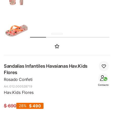
SALE
Sandalias Infantiles Havaianas Hav.Kids
Flores
Rosado Confeti
Contacto
012.000528719
Hav.Kids Flores
$
690
28
$
490