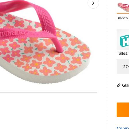
Blanco 
Talles:
27
Guí
Compr