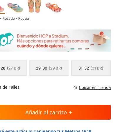
- Rosado - Fucsia
-28
(27 BR)
29-30
(29 BR)
31-32
(31 BR)
a de Talles
Ubicar en Tienda
Añadir al carrito
á este artículo canjeando tus Metros OCA