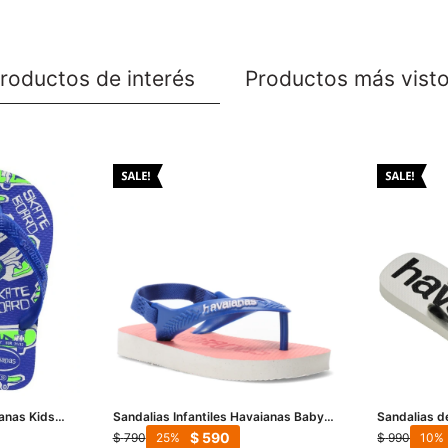
roductos de interés
Productos más vist
ianas Kids
Sandalias Infantiles Havaianas Baby
Sandalias 
aval
Logomania - Blanco - Azul
Logomania -
$
590
$
790
$
990
25
10