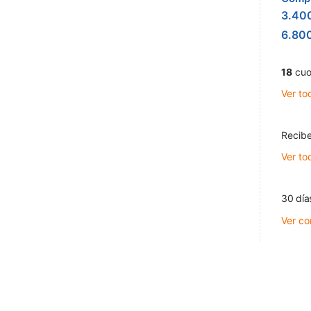
3.40
6.80
18
cuo
Ver to
Recibe
Ver to
30 día
Ver co