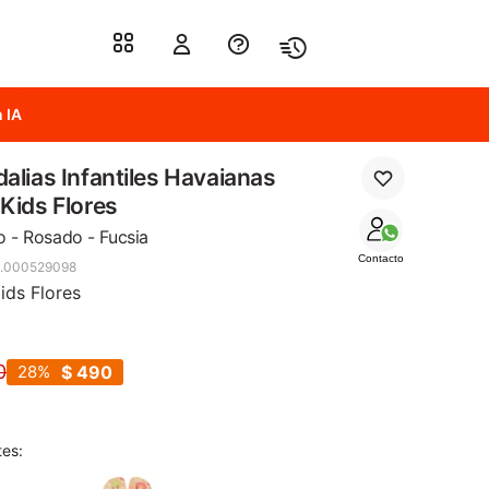
 IA
alias Infantiles Havaianas
Kids Flores
o - Rosado - Fucsia
Contacto
.000529098
ids Flores
0
28
$
490
tes: