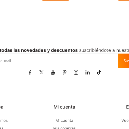
 todas las novedades y descuentos
suscribiéndote a nuest
Su







sa
Mi cuenta
E
omos
Mi cuenta
Vuel
es
Mis compras