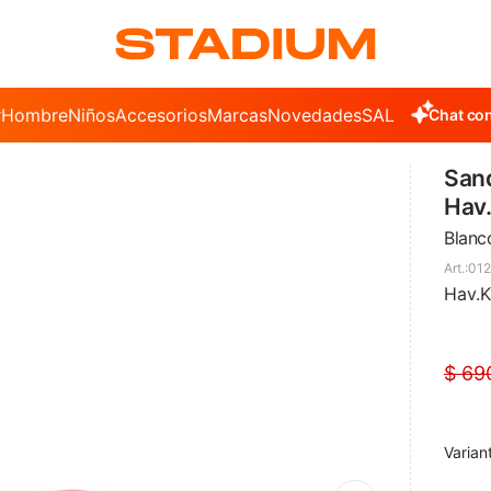
r
Hombre
Niños
Accesorios
Marcas
Novedades
SALE
Chat con
Sand
Hav.
Blanc
012
Hav.K
$
69
Varian