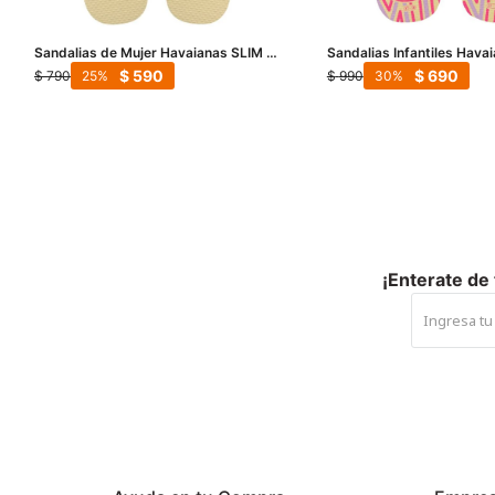
Sandalias de Mujer Havaianas SLIM -
Sandalias Infantiles Hava
Beige
Disney - Beige
$
590
$
690
$
790
$
990
25
30
¡Enterate de