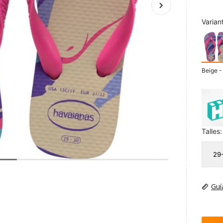
Varian
Beige 
Talles:
29
Guí