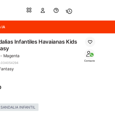
 IA
alias Infantiles Havaianas Kids
tasy
 - Magenta
Contacto
2.034054294
Fantasy
0
 SANDALIA INFANTIL