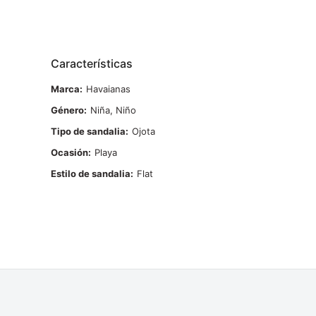
Características
Marca
Havaianas
Género
Niña, Niño
Tipo de sandalia
Ojota
Ocasión
Playa
Estilo de sandalia
Flat