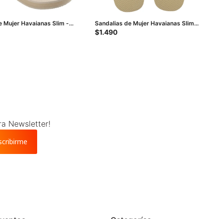
e Mujer Havaianas Slim -
Sandalias de Mujer Havaianas Slim
GLitter II - Beige Arena
$
1.490
ra Newsletter!
scribirme