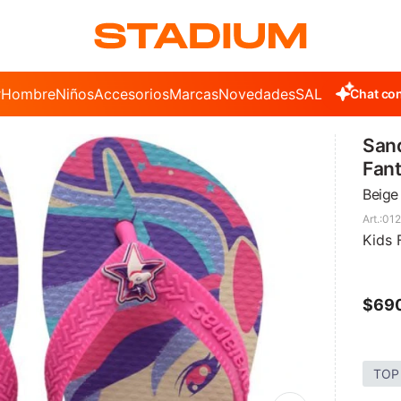
r
Hombre
Niños
Accesorios
Marcas
Novedades
SALE
Chat con
Sand
Fan
Beige
01
Kids 
$
69
TOP