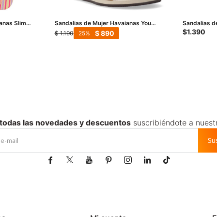
ianas Slim
Sandalias de Mujer Havaianas You
Sandalias d
Angra - Beige Arena
Beige
$
1.390
$
890
$
1.190
25
 todas las novedades y descuentos
suscribiéndote a nuest
Su






