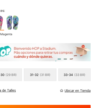
tes:
- Magenta
-30
(29 BR)
31-32
(31 BR)
33-34
(33 BR)
a de Talles
Ubicar en Tienda