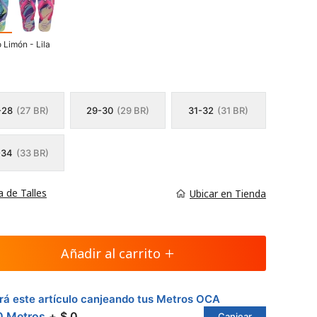
o Limón - Lila
-28
(27 BR)
29-30
(29 BR)
31-32
(31 BR)
-34
(33 BR)
a de Talles
Ubicar en Tienda
Añadir al carrito
á este artículo canjeando tus Metros OCA
0 Metros
$ 0
Canjear