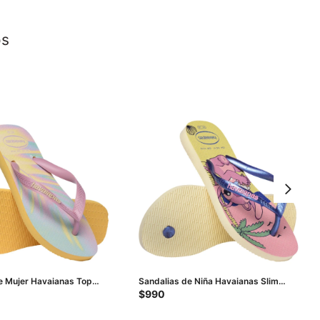
os
e Mujer Havaianas Top
Sandalias de Niña Havaianas Slim
arillo
Disney - Amarillo Crema
$
990