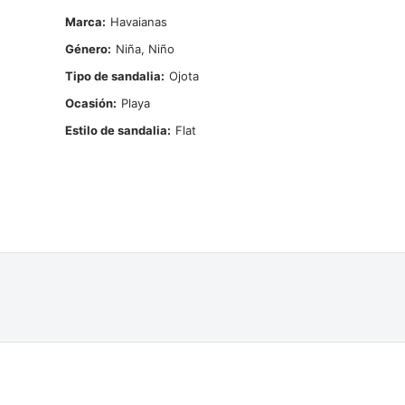
Marca
Havaianas
Género
Niña, Niño
Tipo de sandalia
Ojota
Ocasión
Playa
Estilo de sandalia
Flat