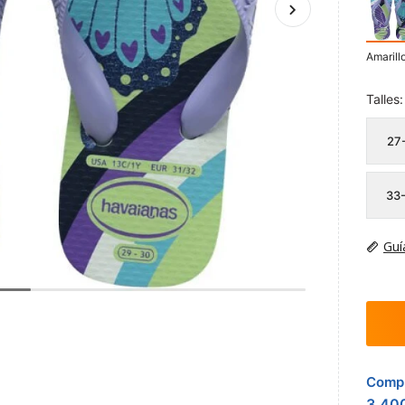
Amarill
Talles:
27
33
Guí
Compr
3.40