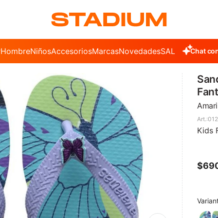
r
Hombre
Niños
Accesorios
Marcas
Novedades
SALE
Chat con
Sand
Fan
Amaril
01
Kids 
$
69
Varian