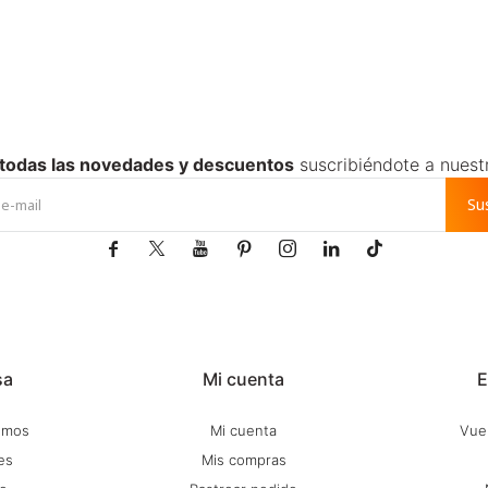
 todas las novedades y descuentos
suscribiéndote a nuest
Su







sa
Mi cuenta
E
omos
Mi cuenta
Vuel
es
Mis compras