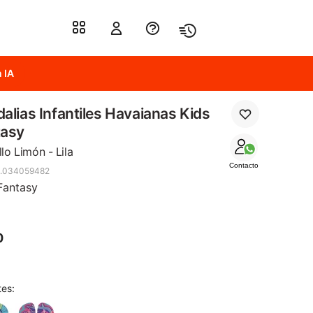
 IA
alias Infantiles Havaianas Kids
tasy
lo Limón - Lila
Contacto
2.034059482
Fantasy
0
tes: