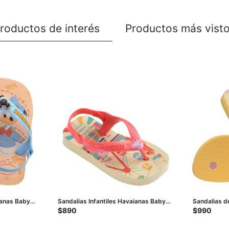
roductos de interés
Productos más vist
ianas Baby
Sandalias Infantiles Havaianas Baby
Sandalias d
o
Peppa Pig - Amarillo Crema
Fashion - Am
$
890
$
990