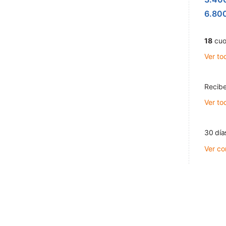
6.80
18
cuo
Ver to
Recibe
Ver to
30 día
Ver co