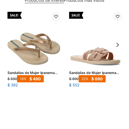
Productos de interés
Productos más vistos
Sandalias de Mujer Ipanema
Sandalias de Mujer Ipanema
Diversa - Beige
Bold - Beige - Dorado
$
490
$
690
$
590
$
890
16
22
$
392
$
552