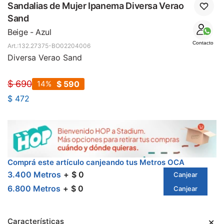
SALE
Sandalias de Mujer Ipanema Diversa Verao
Sand
Beige - Azul
Contacto
132.27375-BO02204006
Diversa Verao Sand
$
690
14
$
590
$
472
Comprá este artículo canjeando tus Metros OCA
3.400 Metros
$ 0
Canjear
6.800 Metros
$ 0
Canjear
Características