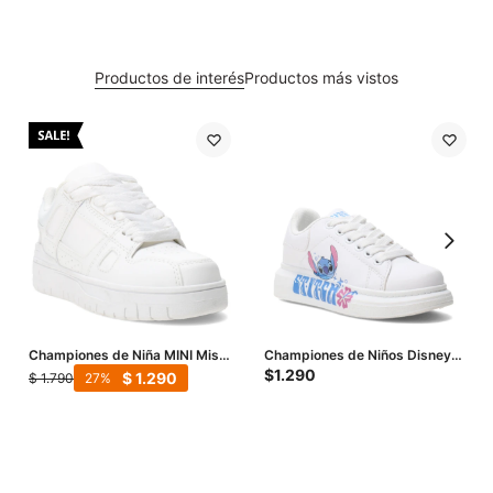
Productos de interés
Productos más vistos
Championes de Niña MINI Miss
Championes de Niños Disney
Carol - Blanco
Stitch - Blanco
$
1.290
$
1.290
$
1.790
27