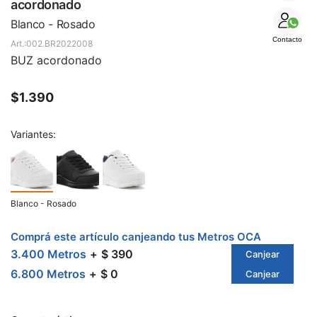
SALE
acordonado
Blanco - Rosado
Contacto
002.BR2022008
BUZ acordonado
$
1.390
Variantes:
Blanco - Rosado
Comprá este artículo canjeando tus Metros OCA
3.400 Metros
$ 390
Canjear
6.800 Metros
$ 0
Canjear