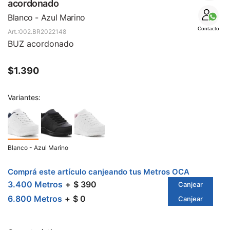
SALE
acordonado
Blanco - Azul Marino
Contacto
002.BR2022148
BUZ acordonado
$
1.390
Variantes:
Blanco - Azul Marino
Comprá este artículo canjeando tus Metros OCA
3.400 Metros
$ 390
Canjear
6.800 Metros
$ 0
Canjear