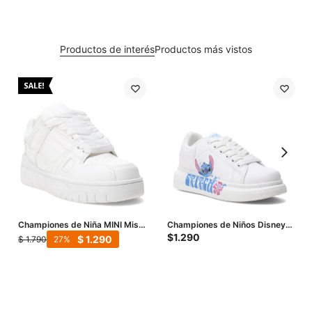
Productos de interés
Productos más vistos
Championes de Niña MINI Miss
Championes de Niños Disney
Carol - Blanco
Stitch - Blanco
$
1.290
$
1.290
$
1.790
27