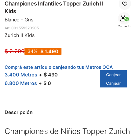
SALE
Championes Infantiles Topper Zurich II
Kids
Blanco - Gris
Contacto
001.559320205
Zurich II Kids
$
2.290
34
$
1.490
Comprá este artículo canjeando tus Metros OCA
3.400 Metros
$ 490
Canjear
6.800 Metros
$ 0
Canjear
Descripción
Championes de Niños Topper Zurich