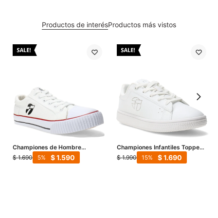
Productos de interés
Productos más vistos
Championes de Hombre
Championes Infantiles Topper
Topper Wagon - Blanco
Capitan II TT - Blanco
$
1.590
$
1.690
$
1.690
$
1.990
5
15