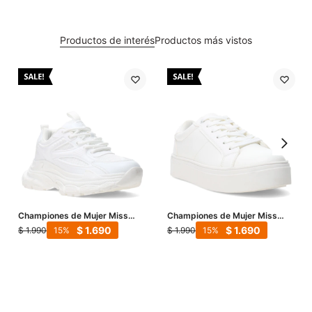
Productos de interés
Productos más vistos
Championes de Mujer Miss
Championes de Mujer Miss
Carol VESCOVO - Blanco
Carol POKE con plataforma -
$
1.690
$
1.690
$
1.990
$
1.990
15
15
Blanco