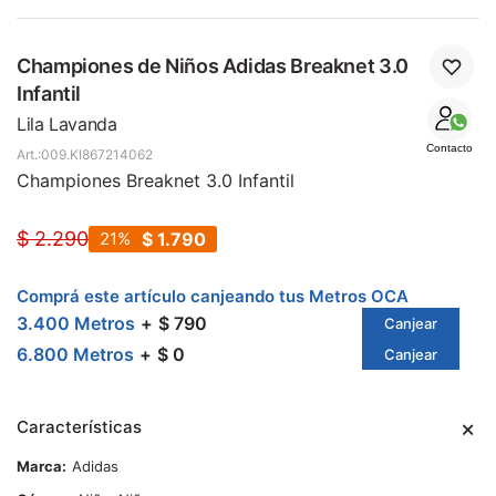
Championes de Niños Adidas Breaknet 3.0
Infantil
Lila Lavanda
Contacto
009.KI867214062
Championes Breaknet 3.0 Infantil
$
2.290
21
$
1.790
Comprá este artículo canjeando tus Metros OCA
3.400 Metros
$ 790
Canjear
6.800 Metros
$ 0
Canjear
Características
Marca
Adidas