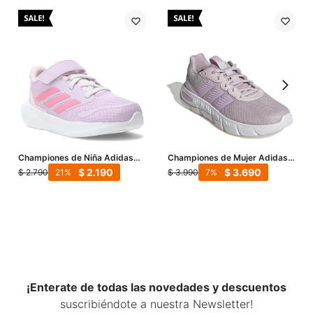
Championes de Niña Adidas
Championes de Mujer Adidas
Run Falcon 5 Infantil - Lila -
Cloudfoam Flex - Lila - Rosado
$
2.190
$
3.690
$
2.790
$
3.990
21
7
Rosa
Viejo
¡Enterate de todas las novedades y descuentos
suscribiéndote a nuestra Newsletter!